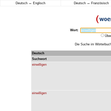
↔
↔
Deutsch
Englisch
Deutsch
Französisch
Wort:
Übe
Die Suche im Wörterbuch e
Deutsch
Suchwort
einwilligen
einwilligen