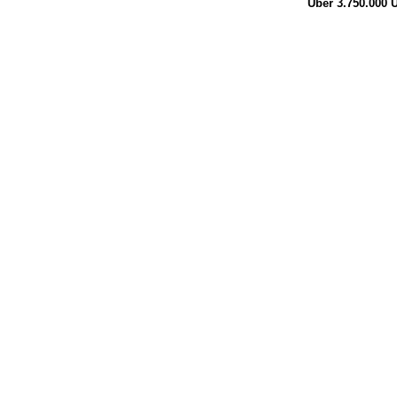
Über 3.750.000
Ü