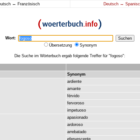
↔
↔
eutsch
Französisch
Deutsch
Spanisc
Wort:
Übersetzung
Synonym
Die Suche im Wörterbuch ergab folgende Treffer für "fogoso":
Synonym
ardiente
amante
férvido
fervoroso
impetuoso
apasionado
ardoroso
arrebatado
efervescente