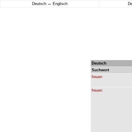
↔
Deutsch
Englisch
D
Deutsch
Suchwort
freuen
freuen