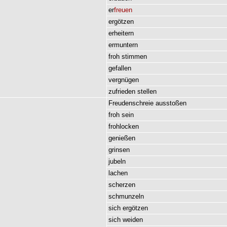
er
freuen
ergötzen
erheitern
ermuntern
froh
stimmen
gefallen
vergnügen
zufrieden
stellen
Freudenschreie
ausstoßen
froh
sein
frohlocken
genießen
grinsen
jubeln
lachen
scherzen
schmunzeln
sich
ergötzen
sich
weiden