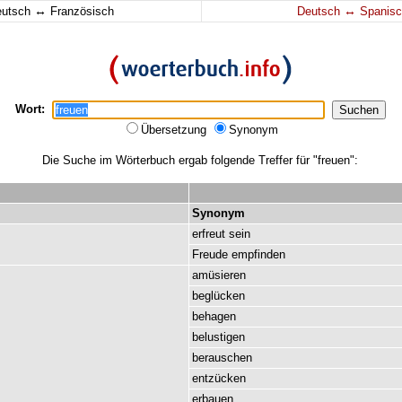
↔
↔
eutsch
Französisch
Deutsch
Spanisc
Wort:
Übersetzung
Synonym
Die Suche im Wörterbuch ergab folgende Treffer für "freuen":
Synonym
erfreut
sein
Freude
empfinden
amüsieren
beglücken
behagen
belustigen
berauschen
entzücken
erbauen