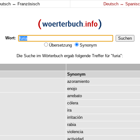
↔
↔
eutsch
Französisch
Deutsch
Spanisc
Wort:
Übersetzung
Synonym
Die Suche im Wörterbuch ergab folgende Treffer für "furia":
Synonym
azoramiento
enojo
arrebato
cólera
ira
irritación
rabia
violencia
actividad