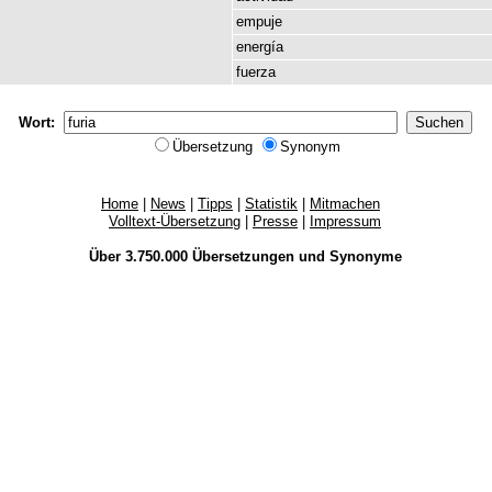
empuje
energía
fuerza
Wort:
Übersetzung
Synonym
Home
|
News
|
Tipps
|
Statistik
|
Mitmachen
Volltext-Übersetzung
|
Presse
|
Impressum
Über 3.750.000
Übersetzungen
und
Synonyme