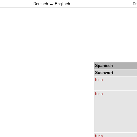
↔
Deutsch
Englisch
D
Spanisch
Suchwort
furia
furia
furia