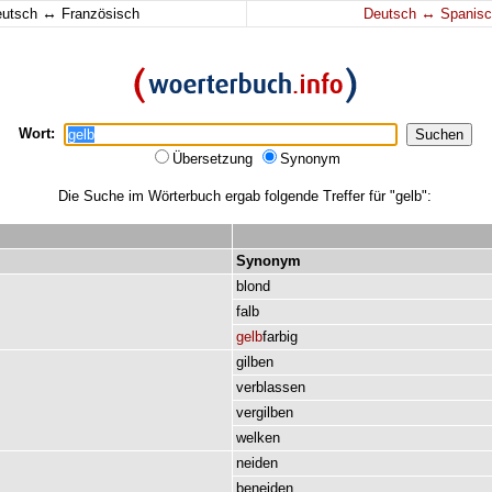
↔
↔
eutsch
Französisch
Deutsch
Spanisc
Wort:
Übersetzung
Synonym
Die Suche im Wörterbuch ergab folgende Treffer für "gelb":
Synonym
blond
falb
gelb
farbig
gilben
verblassen
vergilben
welken
neiden
beneiden