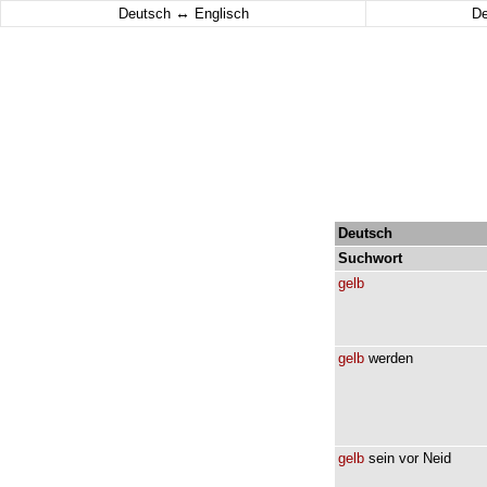
↔
Deutsch
Englisch
D
Deutsch
Suchwort
gelb
gelb
werden
gelb
sein
vor
Neid