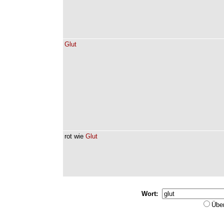
Glut
rot
wie
Glut
Wort:
Übe