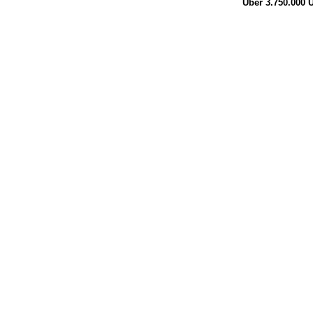
Über 3.750.000
Ü