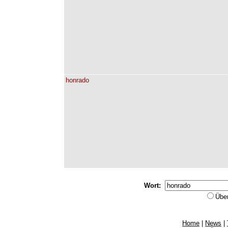
honrado
Wort:
Übe
Home
|
News
|