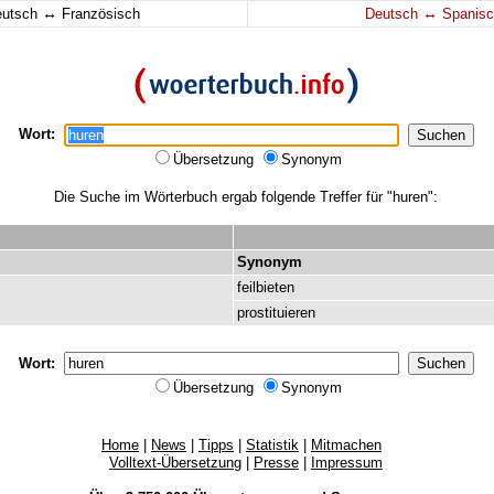
↔
↔
eutsch
Französisch
Deutsch
Spanisc
Wort:
Übersetzung
Synonym
Die Suche im Wörterbuch ergab folgende Treffer für "huren":
Synonym
feilbieten
prostituieren
Wort:
Übersetzung
Synonym
Home
|
News
|
Tipps
|
Statistik
|
Mitmachen
Volltext-Übersetzung
|
Presse
|
Impressum