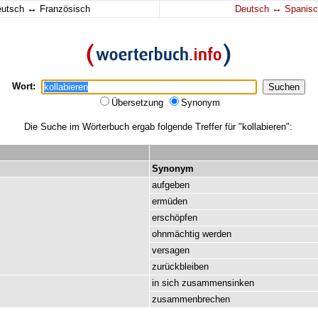
↔
↔
eutsch
Französisch
Deutsch
Spanisc
Wort:
Übersetzung
Synonym
Die Suche im Wörterbuch ergab folgende Treffer für "kollabieren":
Synonym
aufgeben
ermüden
erschöpfen
ohnmächtig
werden
versagen
zurückbleiben
in
sich
zusammensinken
zusammenbrechen