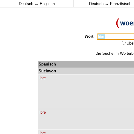
↔
↔
Deutsch
Englisch
Deutsch
Französisch
Wort:
Übe
Die Suche im Wörterbuc
Spanisch
Suchwort
libre
libre
libre