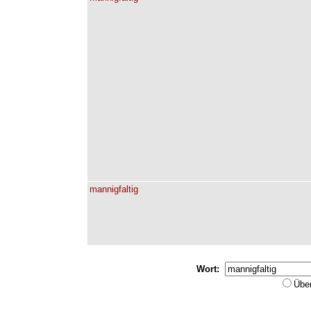
mannigfaltig
Wort:
Übe