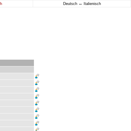
↔
h
Deutsch
Italienisch