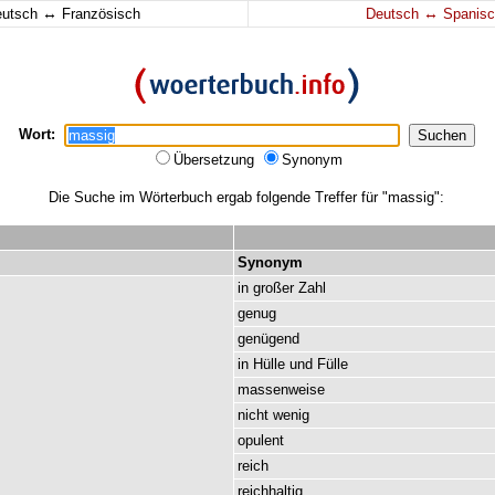
↔
↔
eutsch
Französisch
Deutsch
Spanisc
Wort:
Übersetzung
Synonym
Die Suche im Wörterbuch ergab folgende Treffer für "massig":
Synonym
in
großer
Zahl
genug
genügend
in
Hülle
und
Fülle
massenweise
nicht
wenig
opulent
reich
reichhaltig