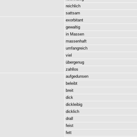
reichlich
sattsam
exorbitant
gewaltig
in
Massen
massenhaft
umfangreich
viel
übergenug
zahllos
aufgedunsen
beleibt
breit
dick
dickleibig
dicklich
drall
feist
fett