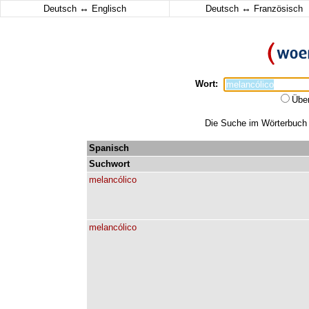
↔
↔
Deutsch
Englisch
Deutsch
Französisch
Wort:
Übe
Die Suche im Wörterbuch e
Spanisch
Suchwort
melancólico
melancólico