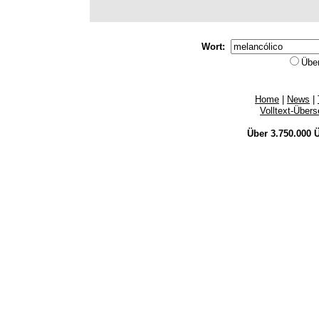
Wort:
Übe
Home
|
News
|
Volltext-Über
Über 3.750.000
Ü