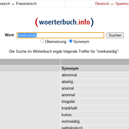
↔
↔
eutsch
Französisch
Deutsch
Spanisc
Wort:
Übersetzung
Synonym
Die Suche im Wörterbuch ergab folgende Treffer für "merkwürdig":
Synonym
abnormal
abartig
anomal
anormal
irregulär
krankhaft
kurios
normwidrig
pathologisch