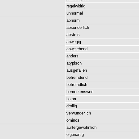
regelwidrig
unnormal
abnorm
absonderlich
abstrus
abwegig
abweichend
anders
atypisch
ausgefallen
befremdend
befremdlich
bemerkenswert
bizarr
drollig
verwunderlich
ominös
außergewöhnlich
eigenartig