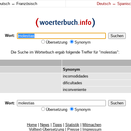
↔
↔
eutsch
Französisch
Deutsch
Spanisc
Wort:
Übersetzung
Synonym
Die Suche im Wörterbuch ergab folgende Treffer für "molestias":
Synonym
incomodidades
dificultades
inconveniente
Wort:
Übersetzung
Synonym
Home
|
News
|
Tipps
|
Statistik
|
Mitmachen
Volltext-Übersetzung
|
Presse
|
Impressum