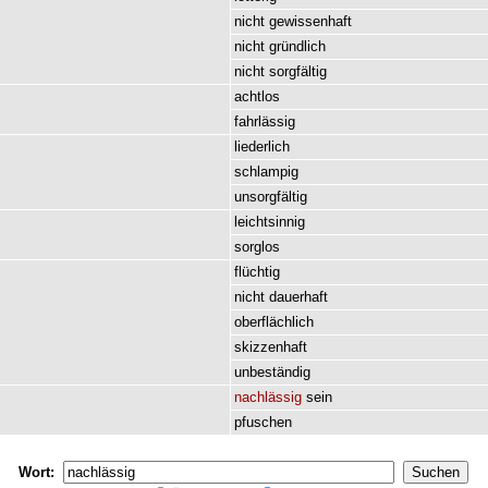
nicht
gewissenhaft
nicht
gründlich
nicht
sorgfältig
achtlos
fahrlässig
liederlich
schlampig
unsorgfältig
leichtsinnig
sorglos
flüchtig
nicht
dauerhaft
oberflächlich
skizzenhaft
unbeständig
nachlässig
sein
pfuschen
Wort: