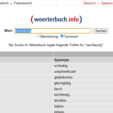
↔
↔
eutsch
Französisch
Deutsch
Spanisc
Wort:
Übersetzung
Synonym
Die Suche im Wörterbuch ergab folgende Treffer für "nachlässig":
Synonym
schludrig
unaufmerksam
gedankenlos
gleichgültig
lasch
leichtfertig
leichthin
lieblos
lotterig