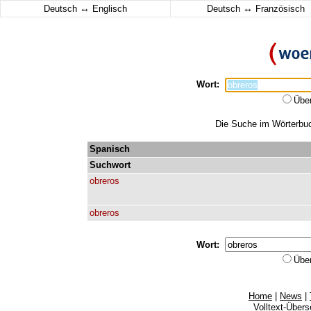
↔
↔
Deutsch
Englisch
Deutsch
Französisch
Wort:
Übe
Die Suche im Wörterbuch
Spanisch
Suchwort
obreros
obreros
Wort:
Übe
Home
|
News
|
Volltext-Über