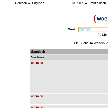
↔
↔
Deutsch
Englisch
Deutsch
Französisch
Wort:
Übe
Die Suche im Wörterbuch 
Spanisch
Suchwort
oprimido
oprimido
oprimido