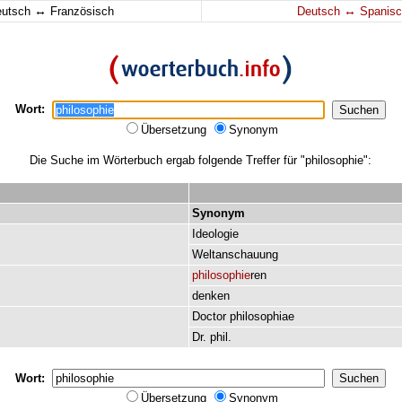
↔
↔
eutsch
Französisch
Deutsch
Spanisc
Wort:
Übersetzung
Synonym
Die Suche im Wörterbuch ergab folgende Treffer für "philosophie":
Synonym
Ideologie
Weltanschauung
philosophie
ren
denken
Doctor
philosophiae
Dr.
phil.
Wort:
Übersetzung
Synonym