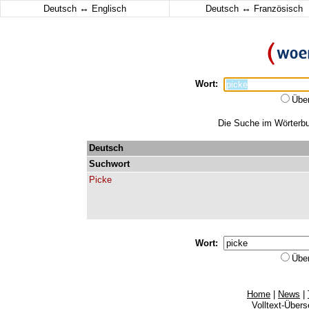
↔
↔
Deutsch
Englisch
Deutsch
Französisch
Wort:
Übe
Die Suche im Wörterbuc
Deutsch
Suchwort
Picke
Wort:
Übe
Home
|
News
|
Volltext-Über