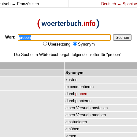
↔
↔
eutsch
Französisch
Deutsch
Spanisc
Wort:
Übersetzung
Synonym
Die Suche im Wörterbuch ergab folgende Treffer für "proben":
Synonym
kosten
experimentieren
durch
proben
durchprobieren
einen
Versuch
anstellen
einen
Versuch
machen
einstudieren
einüben
lernen