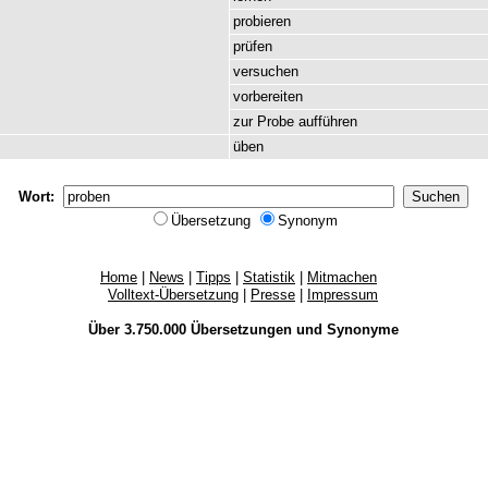
probieren
prüfen
versuchen
vorbereiten
zur
Probe
aufführen
üben
Wort:
Übersetzung
Synonym
Home
|
News
|
Tipps
|
Statistik
|
Mitmachen
Volltext-Übersetzung
|
Presse
|
Impressum
Über 3.750.000
Übersetzungen
und
Synonyme