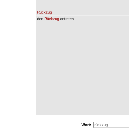
Rückzug
den
Rückzug
antreten
Wort: