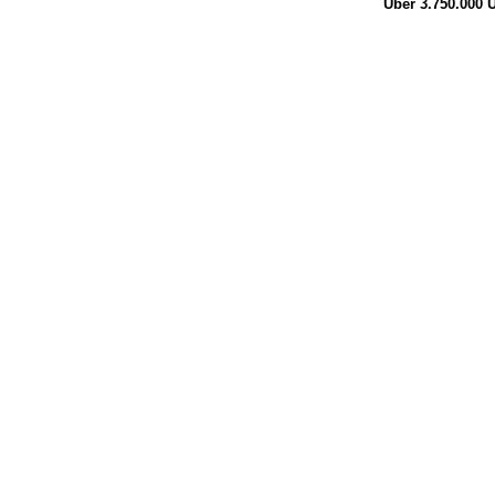
Über 3.750.000
Ü