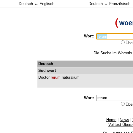
↔
↔
Deutsch
Englisch
Deutsch
Französisch
Wort:
Übe
Die Suche im Wörterbuc
Deutsch
Suchwort
Doctor
rerum
naturalium
Wort:
Übe
Home
|
News
|
Volltext-Über