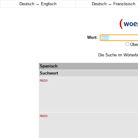
↔
↔
Deutsch
Englisch
Deutsch
Französisch
Wort:
Übe
Die Suche im Wörterbuc
Spanisch
Suchwort
rezo
rezo