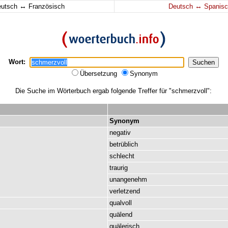
↔
↔
eutsch
Französisch
Deutsch
Spanisc
Wort:
Übersetzung
Synonym
Die Suche im Wörterbuch ergab folgende Treffer für "schmerzvoll":
Synonym
negativ
betrüblich
schlecht
traurig
unangenehm
verletzend
qualvoll
quälend
quälerisch