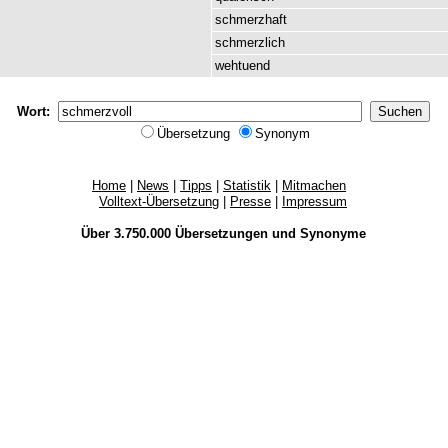
schmerzhaft
schmerzlich
wehtuend
Wort:
Übersetzung
Synonym
Home
|
News
|
Tipps
|
Statistik
|
Mitmachen
Volltext-Übersetzung
|
Presse
|
Impressum
Über 3.750.000
Übersetzungen
und
Synonyme