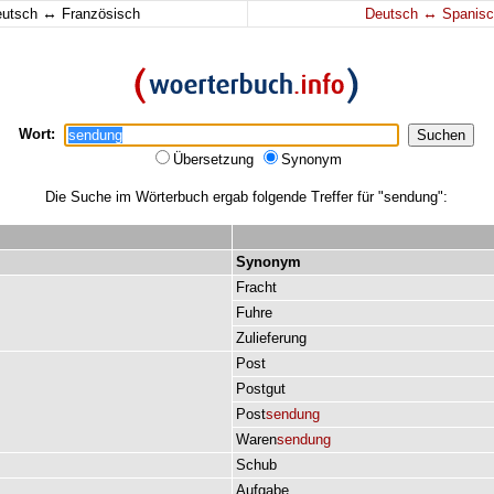
↔
↔
eutsch
Französisch
Deutsch
Spanisc
Wort:
Übersetzung
Synonym
Die Suche im Wörterbuch ergab folgende Treffer für "sendung":
Synonym
Fracht
Fuhre
Zulieferung
Post
Postgut
Post
sendung
Waren
sendung
Schub
Aufgabe