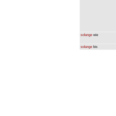
solange
wie
solange
bis