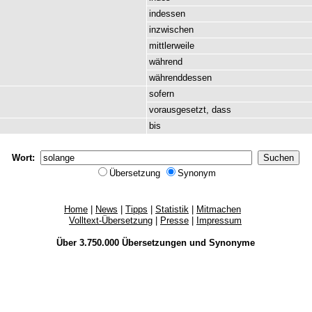
indessen
inzwischen
mittlerweile
während
währenddessen
sofern
vorausgesetzt
,
dass
bis
Wort:
Übersetzung
Synonym
Home
|
News
|
Tipps
|
Statistik
|
Mitmachen
Volltext-Übersetzung
|
Presse
|
Impressum
Über 3.750.000
Übersetzungen
und
Synonyme