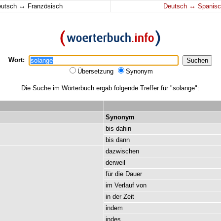
↔
↔
eutsch
Französisch
Deutsch
Spanisc
Wort:
Übersetzung
Synonym
Die Suche im Wörterbuch ergab folgende Treffer für "solange":
Synonym
bis
dahin
bis
dann
dazwischen
derweil
für
die
Dauer
im
Verlauf
von
in
der
Zeit
indem
indes