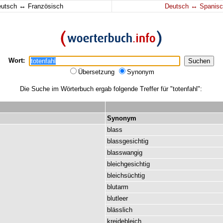
↔
↔
eutsch
Französisch
Deutsch
Spanisc
Wort:
Übersetzung
Synonym
Die Suche im Wörterbuch ergab folgende Treffer für "totenfahl":
Synonym
blass
blassgesichtig
blasswangig
bleichgesichtig
bleichsüchtig
blutarm
blutleer
blässlich
kreidebleich