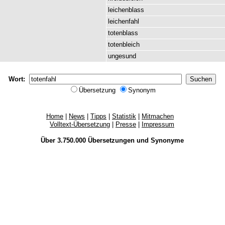
leichenblass
leichenfahl
totenblass
totenbleich
ungesund
Wort:
Übersetzung
Synonym
Home
|
News
|
Tipps
|
Statistik
|
Mitmachen
Volltext-Übersetzung
|
Presse
|
Impressum
Über 3.750.000
Übersetzungen
und
Synonyme