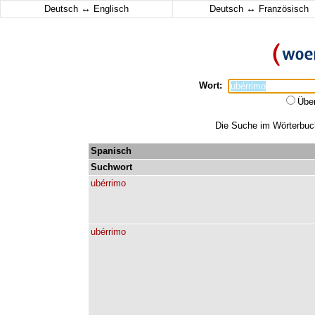
↔
↔
Deutsch
Englisch
Deutsch
Französisch
Wort:
Übe
Die Suche im Wörterbuch 
Spanisch
Suchwort
ubérrimo
ubérrimo