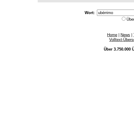
Wort:
Übe
Home
|
News
|
Volltext-Über
Über 3.750.000
Ü