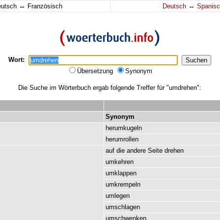
↔
↔
eutsch
Französisch
Deutsch
Spanisc
Wort:
Übersetzung
Synonym
Die Suche im Wörterbuch ergab folgende Treffer für "umdrehen":
Synonym
herumkugeln
herumrollen
auf
die
andere
Seite
drehen
umkehren
umklappen
umkrempeln
umlegen
umschlagen
umschwenken