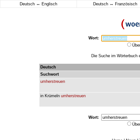
↔
↔
Deutsch
Englisch
Deutsch
Französisch
Wort:
Übe
Die Suche im Wörterbuch er
Deutsch
Suchwort
umherstreuen
in
Krümeln
umherstreuen
Wort:
Übe