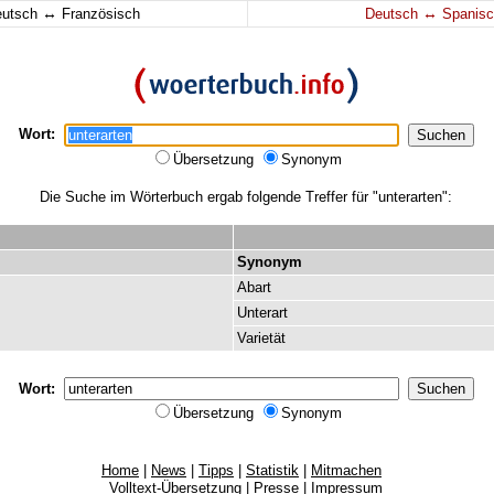
↔
↔
eutsch
Französisch
Deutsch
Spanisc
Wort:
Übersetzung
Synonym
Die Suche im Wörterbuch ergab folgende Treffer für "unterarten":
Synonym
Abart
Unterart
Varietät
Wort:
Übersetzung
Synonym
Home
|
News
|
Tipps
|
Statistik
|
Mitmachen
Volltext-Übersetzung
|
Presse
|
Impressum