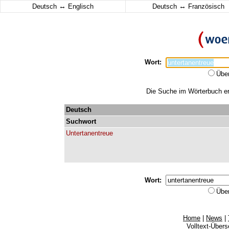
↔
↔
Deutsch
Englisch
Deutsch
Französisch
Wort:
Übe
Die Suche im Wörterbuch erg
Deutsch
Suchwort
Untertanentreue
Wort:
Übe
Home
|
News
|
Volltext-Über