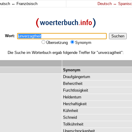
↔
↔
eutsch
Französisch
Deutsch
Spanisc
Wort:
Übersetzung
Synonym
Die Suche im Wörterbuch ergab folgende Treffer für "unverzagtheit":
Synonym
Draufgängertum
Beherztheit
Furchtlosigkeit
Heldentum
Herzhaftigkeit
Kühnheit
Schneid
Tollkühnheit
Unerschrockenheit