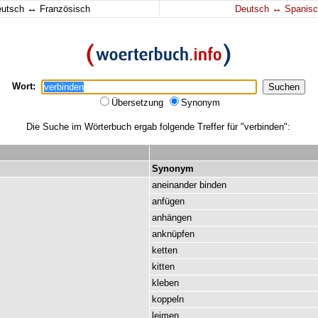
↔
↔
eutsch
Französisch
Deutsch
Spanisc
Wort:
Übersetzung
Synonym
Die Suche im Wörterbuch ergab folgende Treffer für "verbinden":
Synonym
aneinander
binden
anfügen
anhängen
anknüpfen
ketten
kitten
kleben
koppeln
leimen