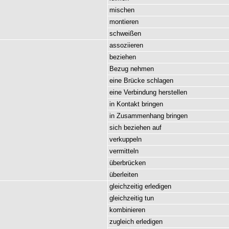
mischen
montieren
schweißen
assoziieren
beziehen
Bezug
nehmen
eine
Brücke
schlagen
eine
Verbindung
herstellen
in
Kontakt
bringen
in
Zusammenhang
bringen
sich
beziehen
auf
verkuppeln
vermitteln
überbrücken
überleiten
gleichzeitig
erledigen
gleichzeitig
tun
kombinieren
zugleich
erledigen