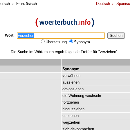
↔
↔
eutsch
Französisch
Deutsch
Spanisc
Wort:
Übersetzung
Synonym
Die Suche im Wörterbuch ergab folgende Treffer für "verziehen":
Synonym
verwöhnen
ausziehen
davonziehen
die
Wohnung
wechseln
fortziehen
hinausziehen
umziehen
wegziehen
sich
davonmachen