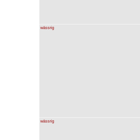
wässrig
wässrig