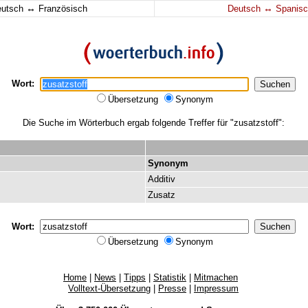
↔
↔
eutsch
Französisch
Deutsch
Spanisc
Wort:
Übersetzung
Synonym
Die Suche im Wörterbuch ergab folgende Treffer für "zusatzstoff":
Synonym
Additiv
Zusatz
Wort:
Übersetzung
Synonym
Home
|
News
|
Tipps
|
Statistik
|
Mitmachen
Volltext-Übersetzung
|
Presse
|
Impressum