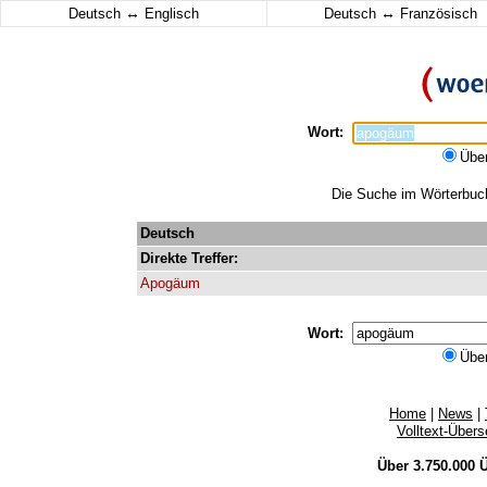
↔
↔
Deutsch
Englisch
Deutsch
Französisch
Wort:
Übe
Die Suche im Wörterbuch
Deutsch
Direkte
Treffer:
Apogäum
Wort:
Übe
Home
|
News
|
Volltext-Über
Über 3.750.000
Ü