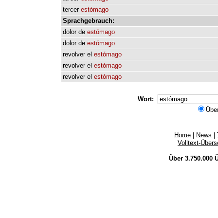
tercer
estómago
Sprachgebrauch:
dolor
de
estómago
dolor
de
estómago
revolver
el
estómago
revolver
el
estómago
revolver
el
estómago
Wort:
Übe
Home
|
News
|
Volltext-Über
Über 3.750.000
Ü