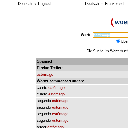
↔
↔
Deutsch
Englisch
Deutsch
Französisch
Wort:
Übe
Die Suche im Wörterbuch 
Spanisch
Direkte
Treffer:
estómago
Wortzusammensetzungen:
cuarto
estómago
cuarto
estómago
segundo
estómago
segundo
estómago
segundo
estómago
segundo
estómago
tercer
estómago