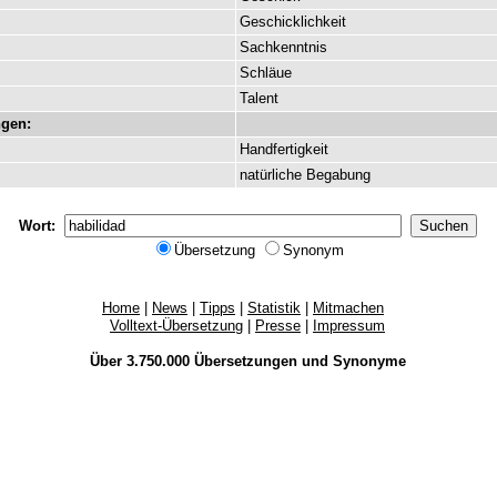
Geschicklichkeit
Sachkenntnis
Schläue
Talent
gen:
Handfertigkeit
natürliche
Begabung
Wort:
Übersetzung
Synonym
Home
|
News
|
Tipps
|
Statistik
|
Mitmachen
Volltext-Übersetzung
|
Presse
|
Impressum
Über 3.750.000
Übersetzungen
und
Synonyme