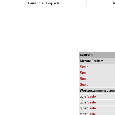
↔
Deutsch
Englisch
D
Deutsch
Direkte
Treffer:
Seele
Seele
Seele
Seele
Wortzusammensetzun
gute
Seele
gute
Seele
gute
Seele
gute
Seele