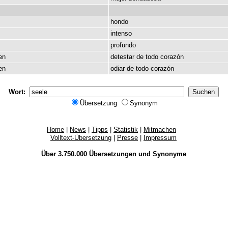
hondo
intenso
profundo
en
detestar
de
todo
corazón
en
odiar
de
todo
corazón
Wort:
Übersetzung
Synonym
Home
|
News
|
Tipps
|
Statistik
|
Mitmachen
Volltext-Übersetzung
|
Presse
|
Impressum
Über 3.750.000
Übersetzungen
und
Synonyme