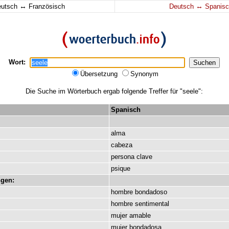
↔
↔
eutsch
Französisch
Deutsch
Spanisc
Wort:
Übersetzung
Synonym
Die Suche im Wörterbuch ergab folgende Treffer für "seele":
Spanisch
alma
cabeza
persona
clave
psique
gen:
hombre
bondadoso
hombre
sentimental
mujer
amable
mujer
bondadosa