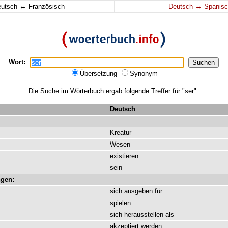
↔
↔
eutsch
Französisch
Deutsch
Spanisc
Wort:
Übersetzung
Synonym
Die Suche im Wörterbuch ergab folgende Treffer für "ser":
Deutsch
Kreatur
Wesen
existieren
sein
gen:
sich
ausgeben
für
spielen
sich
herausstellen
als
akzeptiert
werden