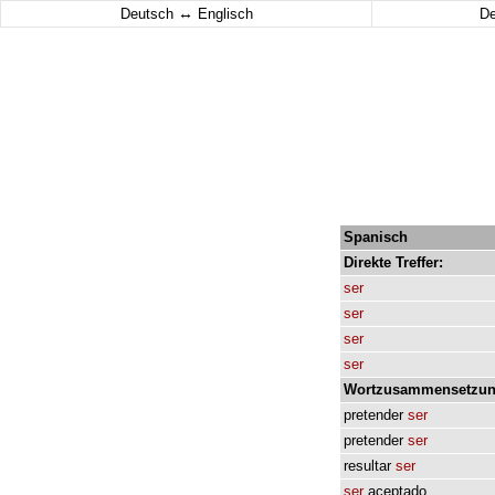
↔
Deutsch
Englisch
D
Spanisch
Direkte
Treffer:
ser
ser
ser
ser
Wortzusammensetzun
pretender
ser
pretender
ser
resultar
ser
ser
aceptado