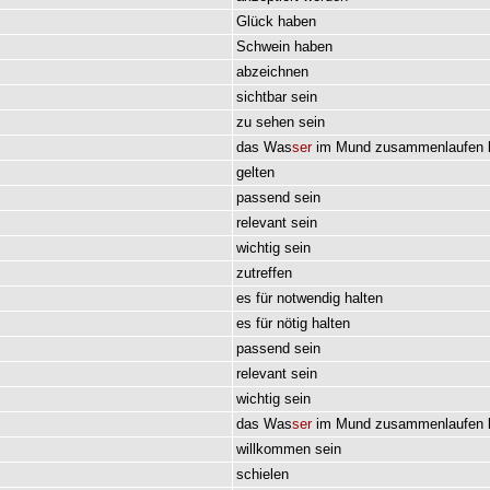
Glück
haben
Schwein
haben
abzeichnen
sichtbar
sein
zu
sehen
sein
das
Was
ser
im
Mund
zusammenlaufen
gelten
passend
sein
relevant
sein
wichtig
sein
zutreffen
es
für
notwendig
halten
es
für
nötig
halten
passend
sein
relevant
sein
wichtig
sein
das
Was
ser
im
Mund
zusammenlaufen
willkommen
sein
schielen