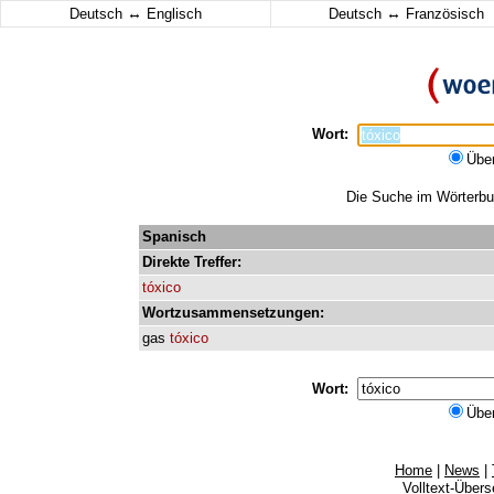
↔
↔
Deutsch
Englisch
Deutsch
Französisch
Wort:
Übe
Die Suche im Wörterbuc
Spanisch
Direkte
Treffer:
tóxico
Wortzusammensetzungen:
gas
tóxico
Wort:
Übe
Home
|
News
|
Volltext-Über