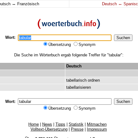
↔
↔
eutsch
Französisch
Deutsch
Spanisc
Wort:
Übersetzung
Synonym
Die Suche im Wörterbuch ergab folgende Treffer für "tabular":
Deutsch
tabellarisch
ordnen
tabellarisieren
Wort:
Übersetzung
Synonym
Home
|
News
|
Tipps
|
Statistik
|
Mitmachen
Volltext-Übersetzung
|
Presse
|
Impressum