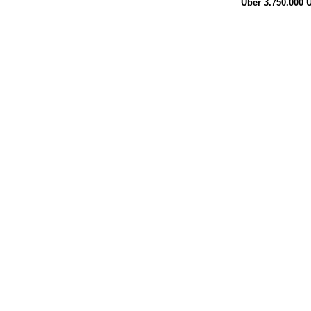
Über 3.750.000
Ü