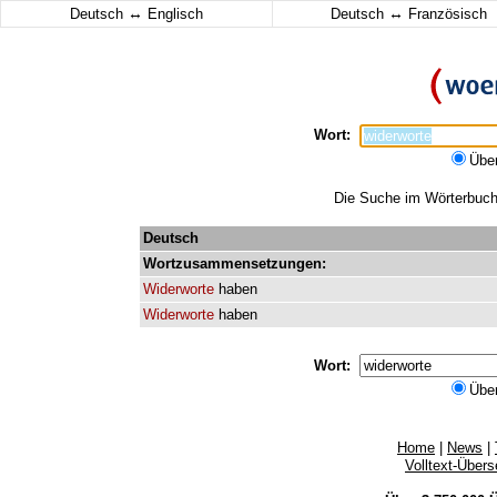
↔
↔
Deutsch
Englisch
Deutsch
Französisch
Wort:
Übe
Die Suche im Wörterbuch e
Deutsch
Wortzusammensetzungen:
Widerworte
haben
Widerworte
haben
Wort:
Übe
Home
|
News
|
Volltext-Über