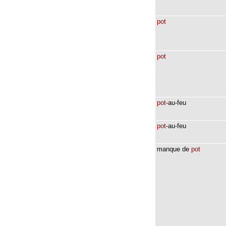
pot
pot
pot
-au-feu
pot
-au-feu
manque
de
pot