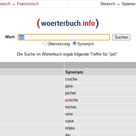
↔
↔
eutsch
Französisch
Deutsch
Spanisc
Wort:
Übersetzung
Synonym
Die Suche im Wörterbuch ergab folgende Treffer für "pot":
Synonym
cruche
jarre
pichet
pot
iche
terrine
urne
vase
enjeu
jeu