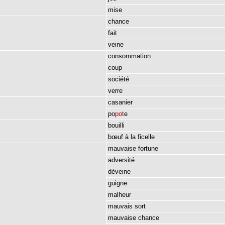
mise
chance
fait
veine
consommation
coup
société
verre
casanier
po
pot
e
bouilli
bœuf
à
la
ficelle
mauvaise
fortune
adversité
déveine
guigne
malheur
mauvais
sort
mauvaise
chance