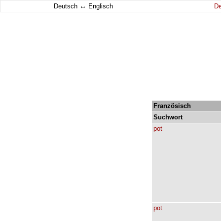
↔
Deutsch
Englisch
D
Französisch
Suchwort
pot
pot