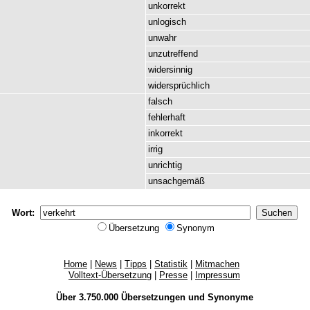
unkorrekt
unlogisch
unwahr
unzutreffend
widersinnig
widersprüchlich
falsch
fehlerhaft
inkorrekt
irrig
unrichtig
unsachgemäß
Wort:
Übersetzung
Synonym
Home
|
News
|
Tipps
|
Statistik
|
Mitmachen
Volltext-Übersetzung
|
Presse
|
Impressum
Über 3.750.000
Übersetzungen
und
Synonyme