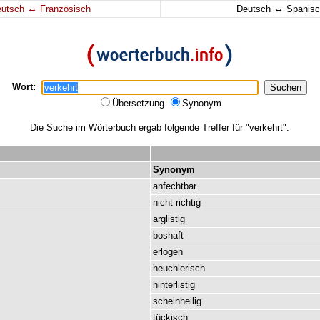
↔
↔
eutsch
Französisch
Deutsch
Spanisc
Wort:
Übersetzung
Synonym
Die Suche im Wörterbuch ergab folgende Treffer für "verkehrt":
Synonym
anfechtbar
nicht
richtig
arglistig
boshaft
erlogen
heuchlerisch
hinterlistig
scheinheilig
tückisch