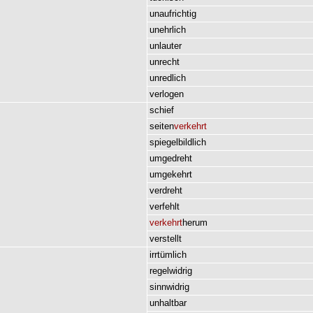
unaufrichtig
unehrlich
unlauter
unrecht
unredlich
verlogen
schief
seiten
verkehrt
spiegelbildlich
umgedreht
umgekehrt
verdreht
verfehlt
verkehrt
herum
verstellt
irrtümlich
regelwidrig
sinnwidrig
unhaltbar